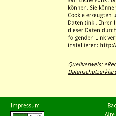
sämtliche Funktio
können. Sie könne
Cookie erzeugten 
Daten (inkl. Ihrer
dieser Daten durc
folgenden Link ve
installieren:
http:
Quellverweis:
eRec
Datenschutzerklär
Impressum
Bäc
Alte