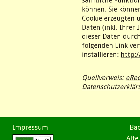
sämtliche Funktio
können. Sie könne
Cookie erzeugten 
Daten (inkl. Ihrer
dieser Daten durc
folgenden Link ve
installieren:
http:
Quellverweis:
eRec
Datenschutzerklär
Impressum
Bäc
Alte